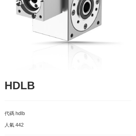
HDLB
代碼
hdlb
人氣
442