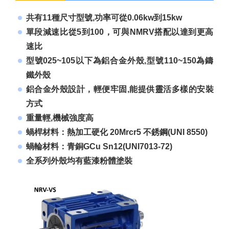
共有11種尺寸型號,功率可從0.06kw到15kw
單段減速比從5到100，可與NMRV搭配以達到更高
速比
型號025~105以下為鋁合金外殼,型號110~150為鑄
鐵外殼
鋁合金外殼設計，輕便牢固,能提供靈活多樣的安裝
方式
重量輕,機械強度高
蝸桿材料：熱加工硬化 20Mrcr5 不銹鋼(UNI 8550)
蝸輪材料：青銅GCu Sn12(UNI7013-72)
全系列外殼均有藍漆粉體塗裝