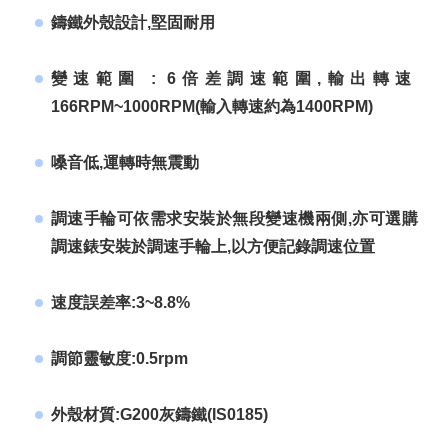
鑄鐵外殼設計,堅固耐用
變速範圍 : 6倍差調速範圍,輸出轉速
166RPM~1000RPM(輸入轉速約為1400RPM)
嗓音低,運轉時無震動
調速手輪可依需求安裝於無段變速機兩側,亦可選購
調速錶安裝於調速手輪上,以方便記錄調速位置
速度誤差率:3~8.8%
調節靈敏度:0.5rpm
外殼材質:G200灰鑄鐵(IS0185)