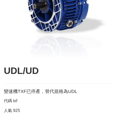
UDL/UD
變速機TXF已停產，替代規格為UDL
代碼
txf
人氣
925