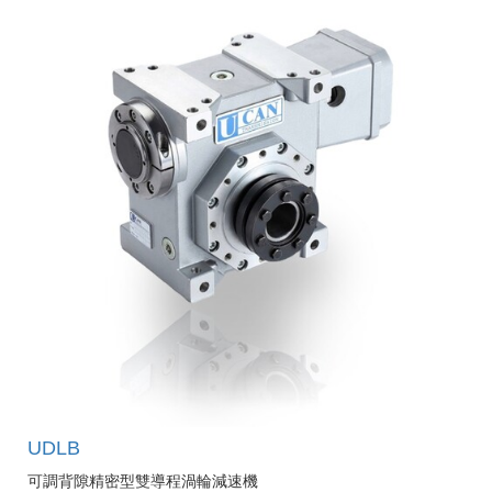
UDLB
可調背隙精密型雙導程渦輪減速機